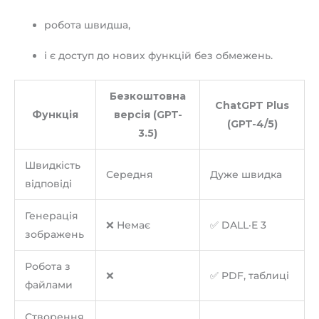
робота швидша,
і є доступ до нових функцій без обмежень.
Безкоштовна
ChatGPT Plus
Функція
версія (GPT-
(GPT-4/5)
3.5)
Швидкість
Середня
Дуже швидка
відповіді
Генерація
❌ Немає
✅ DALL·E 3
зображень
Робота з
❌
✅ PDF, таблиці
файлами
Створення