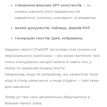
створення власних GPT-асистентів
— ти
можеш навчити його поводитись як
маркетолог, учитель, сценарист чи редактор;
аналіз документів, таблиць, файлів PDF
;
генерацію текстів, ідей, зображень
.
Завдяки пам’яті ChatGPT поступово стає схожим на
персонального помічника — він може пам’ятати твій
стиль спілкування, минулі запити й навіть тон, у
якому ти зазвичай пишеш тексти.
Наприклад, якщо ти копірайтер, він запам’ятає твою
нішу й стиль написання, а якщо студент — твої теми
для навчання.
Тепер усі твої чати автоматично зберігаються в
боковій панелі зліва.