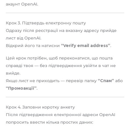
акаунт OpenAI.
Крок 3. Підтвердь електронну пошту
Одразу після реєстрації на вказану адресу прийде
лист від OpenAI.
Відкрий його та натисни
“Verify email address”
.
Цей крок потрібен, щоб переконатися, що пошта
справді твоя — без підтвердження увійти в чат не
вийде.
Якщо лист не приходить — перевір папку
“Спам”
або
“Промоакції”
.
Крок 4. Заповни коротку анкету
Після підтвердження електронної адреси OpenAI
попросить ввести кілька простих даних: