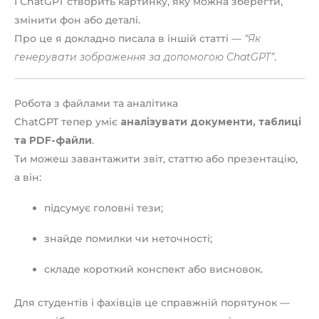
І ChatGPT створить картинку, яку можна зберегти,
змінити фон або деталі.
Про це я докладно писала в іншій статті —
“Як
генерувати зображення за допомогою ChatGPT”
.
Робота з файлами та аналітика
ChatGPT тепер уміє
аналізувати документи, таблиці
та PDF-файли
.
Ти можеш завантажити звіт, статтю або презентацію,
а він:
підсумує головні тези;
знайде помилки чи неточності;
складе короткий конспект або висновок.
Для студентів і фахівців це справжній порятунок —