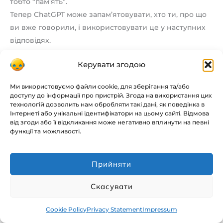
тобто “пам’ять”.
Тепер ChatGPT може запам’ятовувати, хто ти, про що
ви вже говорили, і використовувати це у наступних
відповідях.
Щоб керувати цим:
Керувати згодою
Зайди в
Settings → Personalization → Memory
.
Ми використовуємо файли cookie, для зберігання та/або
доступу до інформації про пристрій. Згода на використання цих
Там можна
увімкнути, вимкнути або повністю
технологій дозволить нам обробляти такі дані, як поведінка в
Інтернеті або унікальні ідентифікатори на цьому сайті. Відмова
очистити пам’ять
.
від згоди або її відкликання може негативно вплинути на певні
функції та можливості.
Це зручно, якщо ти не хочеш, щоб AI “пам’ятав” твої
минулі теми або персональні дані.
Прийняти
Скасувати
Висновок
Реєстрація в ChatGPT в Україні — проста, швидка і
Cookie Policy
Privacy Statement
Impressum
безпечна.