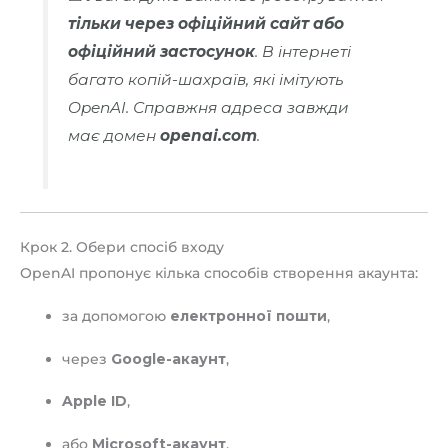
тільки через офіційний сайт або
офіційний застосунок
. В інтернеті
багато копій-шахраїв, які імітують
OpenAI. Справжня адреса завжди
має домен
openai.com
.
Крок 2. Обери спосіб входу
OpenAI пропонує кілька способів створення акаунта:
за допомогою
електронної пошти
,
через
Google-акаунт
,
Apple ID
,
або
Microsoft-акаунт
.