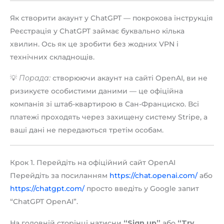
Як створити акаунт у ChatGPT — покрокова інструкція
Реєстрація у ChatGPT займає буквально кілька
хвилин. Ось як це зробити без жодних VPN і
технічних складнощів.
💡
Порада:
створюючи акаунт на сайті OpenAI, ви не
ризикуєте особистими даними — це офіційна
компанія зі штаб-квартирою в Сан-Франциско. Всі
платежі проходять через захищену систему Stripe, а
ваші дані не передаються третім особам.
Крок 1. Перейдіть на офіційний сайт OpenAI
Перейдіть за посиланням
https://chat.openai.com/
або
https://chatgpt.com/
просто введіть у Google запит
“ChatGPT OpenAI”.
На головній сторінці натисни
“Sign up”
або
“Try