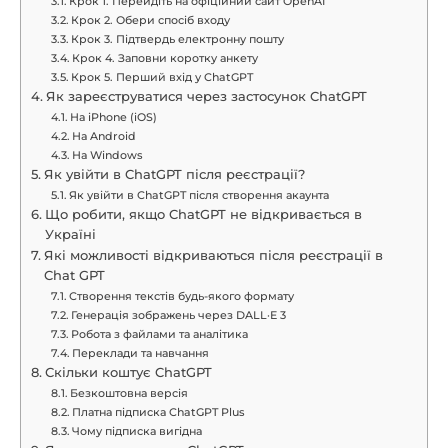
Крок 1. Перейдіть на офіційний сайт OpenAI
Крок 2. Обери спосіб входу
Крок 3. Підтвердь електронну пошту
Крок 4. Заповни коротку анкету
Крок 5. Перший вхід у ChatGPT
Як зареєструватися через застосунок ChatGPT
На iPhone (iOS)
На Android
На Windows
Як увійти в ChatGPT після реєстрації?
Як увійти в ChatGPT після створення акаунта
Що робити, якщо ChatGPT не відкривається в
Україні
Які можливості відкриваються після реєстрації в
Chat GPT
Створення текстів будь-якого формату
Генерація зображень через DALL·E 3
Робота з файлами та аналітика
Переклади та навчання
Скільки коштує ChatGPT
Безкоштовна версія
Платна підписка ChatGPT Plus
Чому підписка вигідна