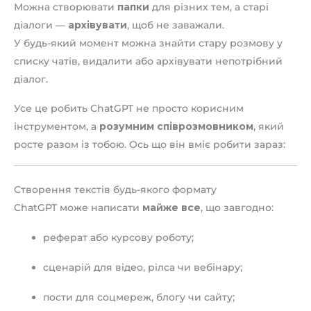
Можна створювати
папки
для різних тем, а старі
діалоги —
архівувати
, щоб не заважали.
У будь-який момент можна знайти стару розмову у
списку чатів, видалити або архівувати непотрібний
діалог.
Усе це робить ChatGPT не просто корисним
інструментом, а
розумним співрозмовником
, який
росте разом із тобою. Ось що він вміє робити зараз:
Створення текстів будь-якого формату
ChatGPT може написати
майже все
, що завгодно:
реферат або курсову роботу;
сценарій для відео, рілса чи вебінару;
пости для соцмереж, блогу чи сайту;