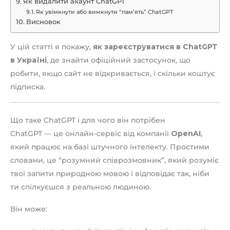
Як видалити акаунт ChatGPT
Як увімкнути або вимкнути “пам’ять” ChatGPT
Висновок
У цій статті я покажу,
як зареєструватися в ChatGPT
в Україні
, де знайти офіційний застосунок, що
робити, якщо сайт не відкривається, і скільки коштує
підписка.
Що таке ChatGPT і для чого він потрібен
ChatGPT — це онлайн-сервіс від компанії
OpenAI
,
який працює на базі штучного інтелекту. Простими
словами, це “розумний співрозмовник”, який розуміє
твої запити природною мовою і відповідає так, ніби
ти спілкуєшся з реальною людиною.
Він може: