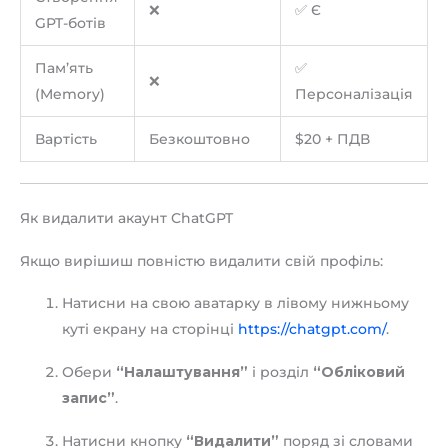
❌
✅ Є
GPT-ботів
Пам’ять
✅
❌
(Memory)
Персоналізація
Вартість
Безкоштовно
$20 + ПДВ
Як видалити акаунт ChatGPT
Якщо вирішиш повністю видалити свій профіль:
Натисни на свою аватарку в лівому нижньому
куті екрану на сторінці
https://chatgpt.com/
.
Обери
“Налаштування”
і розділ
“Обліковий
запис”
.
Натисни кнопку
“Видалити”
поряд зі словами