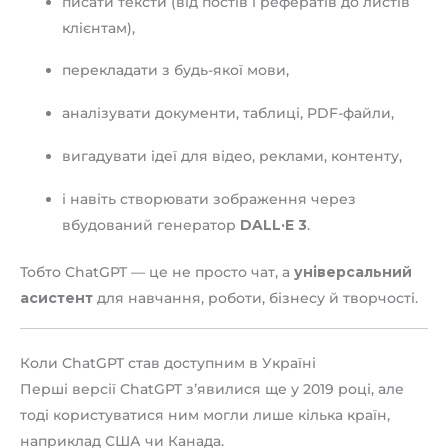
писати тексти (від постів і рефератів до листів
клієнтам),
перекладати з будь-якої мови,
аналізувати документи, таблиці, PDF-файли,
вигадувати ідеї для відео, реклами, контенту,
і навіть створювати зображення через
вбудований генератор
DALL·E 3
.
Тобто ChatGPT — це не просто чат, а
універсальний
асистент
для навчання, роботи, бізнесу й творчості.
Коли ChatGPT став доступним в Україні
Перші версії ChatGPT з’явилися ще у 2019 році, але
тоді користуватися ним могли лише кілька країн,
наприклад США чи Канада.