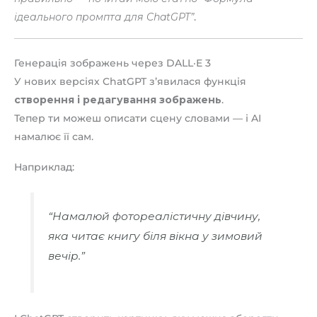
ідеального промпта для ChatGPT”
.
Генерація зображень через DALL·E 3
У нових версіях ChatGPT з’явилася функція
створення і редагування зображень
.
Тепер ти можеш описати сцену словами — і AI
намалює її сам.
Наприклад:
“Намалюй фотореалістичну дівчину,
яка читає книгу біля вікна у зимовий
вечір.”