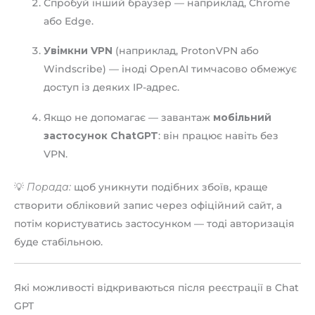
Спробуй інший браузер — наприклад, Chrome
або Edge.
Увімкни VPN
(наприклад, ProtonVPN або
Windscribe) — іноді OpenAI тимчасово обмежує
доступ із деяких IP-адрес.
Якщо не допомагає — завантаж
мобільний
застосунок ChatGPT
: він працює навіть без
VPN.
💡
Порада:
щоб уникнути подібних збоїв, краще
створити обліковий запис через офіційний сайт, а
потім користуватись застосунком — тоді авторизація
буде стабільною.
Які можливості відкриваються після реєстрації в Chat
GPT