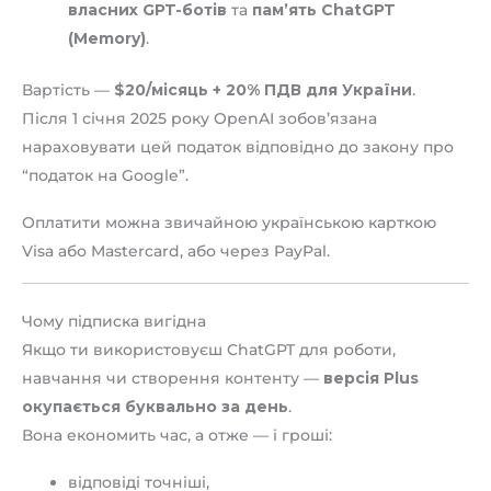
власних GPT-ботів
та
пам’ять ChatGPT
(Memory)
.
Вартість —
$20/місяць + 20% ПДВ для України
.
Після 1 січня 2025 року OpenAI зобов’язана
нараховувати цей податок відповідно до закону про
“податок на Google”.
Оплатити можна звичайною українською карткою
Visa або Mastercard, або через PayPal.
Чому підписка вигідна
Якщо ти використовуєш ChatGPT для роботи,
навчання чи створення контенту —
версія Plus
окупається буквально за день
.
Вона економить час, а отже — і гроші:
відповіді точніші,