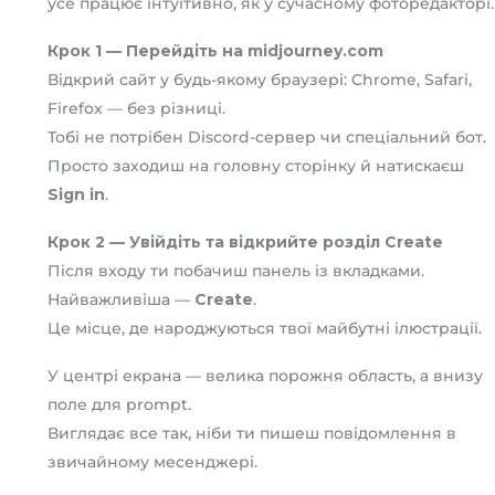
усе працює інтуїтивно, як у сучасному фоторедакторі.
Крок 1 — Перейдіть на midjourney.com
Відкрий сайт у будь-якому браузері: Chrome, Safari,
Firefox — без різниці.
Тобі не потрібен Discord-сервер чи спеціальний бот.
Просто заходиш на головну сторінку й натискаєш
Sign in
.
Крок 2 — Увійдіть та відкрийте розділ Create
Після входу ти побачиш панель із вкладками.
Найважливіша —
Create
.
Це місце, де народжуються твої майбутні ілюстрації.
У центрі екрана — велика порожня область, а внизу
поле для prompt.
Виглядає все так, ніби ти пишеш повідомлення в
звичайному месенджері.