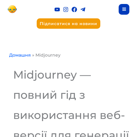
Перейти
до
вмісту
Підписатися на новини
Домашня
Midjourney
Midjourney —
повний гід з
використання веб-
версії для генерації