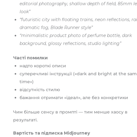
editorial photography, shallow depth of field, 85mm l
look”
“futuristic city with floating trains, neon reflections, rai
dramatic fog, Blade Runner style”
“minimalistic product photo of perfume bottle, dark
background, glossy reflections, studio lighting”
Часті помилки
надто короткі описи
суперечливі інструкції («dark and bright at the sa
time»)
відсутність стилю
бажання отримати «ідеал», але без конкретики
Чим більше сенсу в промпті — тим менше хаосу в
результаті.
Вартість та підписка Midjourney