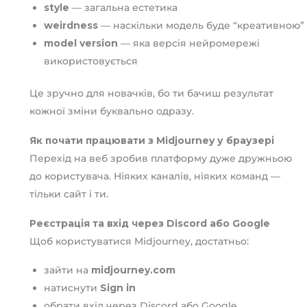
style
— загальна естетика
weirdness
— наскільки модель буде “креативною”
model version
— яка версія нейромережі
використовується
Це зручно для новачків, бо ти бачиш результат
кожної зміни буквально одразу.
Як почати працювати з Midjourney у браузері
Перехід на веб зробив платформу дуже дружньою
до користувача. Ніяких каналів, ніяких команд —
тільки сайт і ти.
Реєстрація та вхід через Discord або Google
Щоб користуватися Midjourney, достатньо:
зайти на
midjourney.com
натиснути
Sign in
обрати вхід через Discord або Google