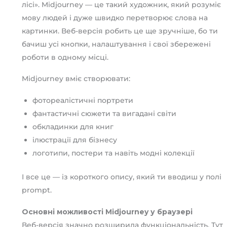
лісі». Midjourney — це такий художник, який розуміє
мову людей і дуже швидко перетворює слова на
картинки. Веб-версія робить це ще зручніше, бо ти
бачиш усі кнопки, налаштування і свої збережені
роботи в одному місці.
Midjourney вміє створювати:
фотореалістичні портрети
фантастичні сюжети та вигадані світи
обкладинки для книг
ілюстрації для бізнесу
логотипи, постери та навіть модні колекції
І все це — із короткого опису, який ти вводиш у полі
prompt.
Основні можливості Midjourney у браузері
Веб-версія значно розширила функціональність. Тут