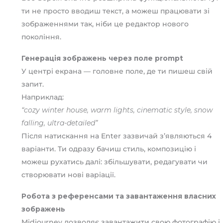
ти не просто вводиш текст, а можеш працювати зі
зображеннями так, ніби це редактор нового
покоління.
Генерація зображень через поле prompt
У центрі екрана — головне поле, де ти пишеш свій
запит.
Наприклад:
“cozy winter house, warm lights, cinematic style, snow
falling, ultra-detailed”
Після натискання на Enter зазвичай з’являються 4
варіанти. Ти одразу бачиш стиль, композицію і
можеш рухатись далі: збільшувати, редагувати чи
створювати нові варіації.
Робота з референсами та завантаження власних
зображень
Midjourney дозволяє завантажити свою фотографію і