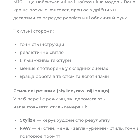
MJ6 — це найактуальніша і найточніша модель. Вона
краще розуміє контекст, працює з дрібними
деталями та передає реалістичні обличчя й руки.
Її сильні сторони:
точність інструкцій
реалістичне світло
більш «живі» текстури
менше спотворень у складних сценах
краща робота з текстом та логотипами
Стильові режими (stylize, raw, niji тощо)
У веб-версії є режими, які допомагають
налаштовувати стиль генерації:
Stylize
— керує художністю результату
RAW
— чистий, менш «загламурений» стиль, точн
повторює промпт