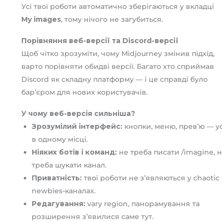
Усі твої роботи автоматично зберігаються у вкладці
My images
, тому нічого не загубиться.
Порівняння веб-версії та Discord-версії
Щоб чітко зрозуміти, чому Midjourney змінив підхід,
варто порівняти обидві версії. Багато хто сприймав
Discord як складну платформу — і це справді було
бар’єром для нових користувачів.
У чому веб-версія сильніша?
Зрозумілий інтерфейс:
кнопки, меню, прев’ю — у
в одному місці.
Ніяких ботів і команд:
не треба писати /imagine, 
треба шукати канал.
Приватність:
твої роботи не з’являються у chaotic
newbies-каналах.
Редагування:
vary region, панорамування та
розширення з’явилися саме тут.