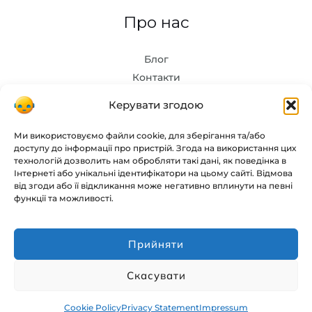
Про нас
Блог
Контакти
Керувати згодою
Інструменти
Ми використовуємо файли cookie, для зберігання та/або
доступу до інформації про пристрій. Згода на використання цих
Chat GPT
технологій дозволить нам обробляти такі дані, як поведінка в
Інтернеті або унікальні ідентифікатори на цьому сайті. Відмова
Midjourney
від згоди або її відкликання може негативно вплинути на певні
функції та можливості.
Copyright © 2026 Powered by GPTchat in
Прийняти
UA
Політика конфіденційності
Скасувати
Cookie Policy
Privacy Statement
Impressum