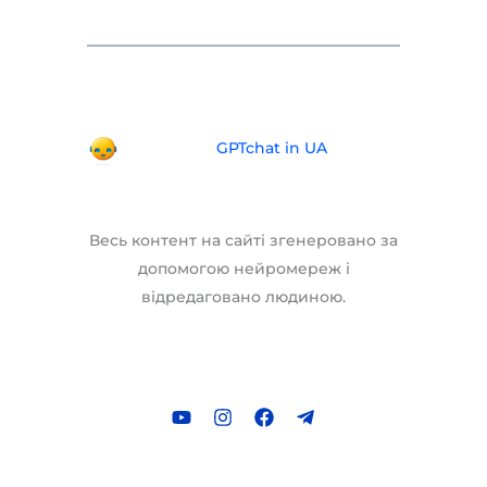
GPTchat in UA
Весь контент на сайті згенеровано за
допомогою нейромереж і
відредаговано людиною.