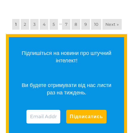
…
1
2
3
4
5
7
8
9
10
Next »
Підпишіться на новини про штучний
інтелект!
Ви будете отримувати від нас листи
раз на тиждень.