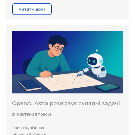
Читати далі
OpenAI Astra розв’язує складні задачі
з математики
Ірина Куніченко
Новини Зі Світу AI