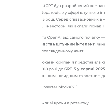
ChatGPT був розроблений компа
лабораторією у сфері штучного ін
2015 році. Серед співзасновників 
інші інвестори, які вклали понад 1
Мета OpenAI від самого початку 
людства штучний інтелект
, яки
та повсякденному житті.
З роками компанія представила кі
у 2018 році до
GPT-5 у серпні 202
точнішим, швидшим та здатним до
[adinserter block=”7″]
Важливі кроки в розвитку: