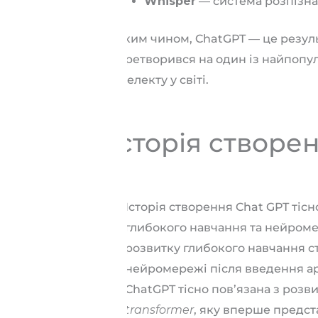
Whisper
— система розпізна
Таким чином, ChatGPT — це резуль
перетворився на один із найпопу
інтелекту у світі.
Історія створе
Історія створення Chat GPT тіс
глибокого навчання та нейром
розвитку глибокого навчання с
нейромережі після введення арх
ChatGPT тісно пов’язана з розв
transformer
, яку вперше предста