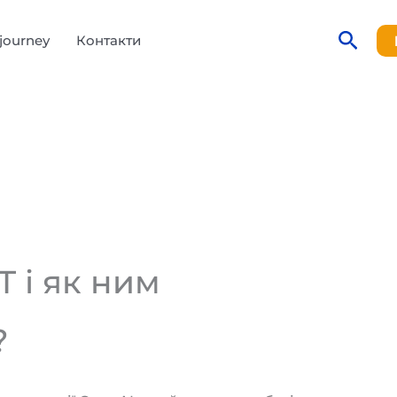
Пош
journey
Контакти
T і як ним
?