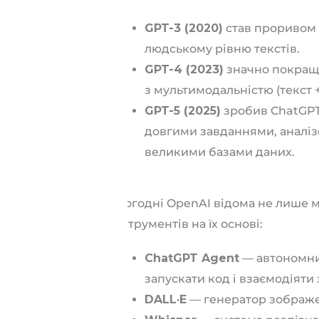
GPT-3 (2020)
став проривом 
людському рівню текстів.
GPT-4 (2023)
значно покращи
з мультимодальністю (текст 
GPT-5 (2025)
зробив ChatGPT
довгими завданнями, аналіз
великими базами даних.
Сьогодні OpenAI відома не лише 
інструментів на їх основі:
ChatGPT Agent
— автономний
запускати код і взаємодіяти 
DALL·E
— генератор зображе