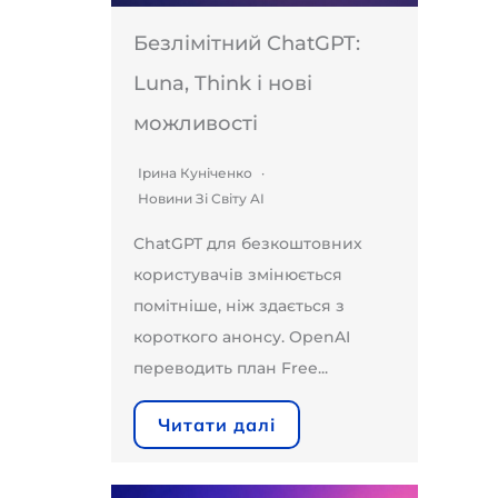
Безлімітний ChatGPT:
Luna, Think і нові
можливості
Ірина Куніченко
Новини Зі Світу AI
ChatGPT для безкоштовних
користувачів змінюється
помітніше, ніж здається з
короткого анонсу. OpenAI
переводить план Free...
Читати далі