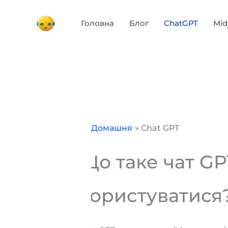
Перейти
до
Головна
Блог
ChatGPT
Mid
вмісту
Домашня
Chat GPT
Що таке чат GP
користуватися