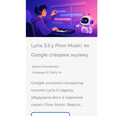
Lyria 3.5 у Flow Music: як
Google створює музику
Ірина Куніченко
Новини Зі Світу AI
Google оновила генератор
музики Lyria й одразу
вбудувала його в окремий
сервіс Flow Music. Версія...