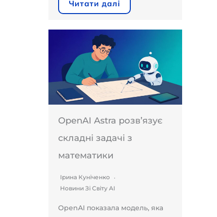
Читати далі
OpenAI Astra розв’язує
складні задачі з
математики
Ірина Куніченко
Новини Зі Світу AI
OpenAI показала модель, яка