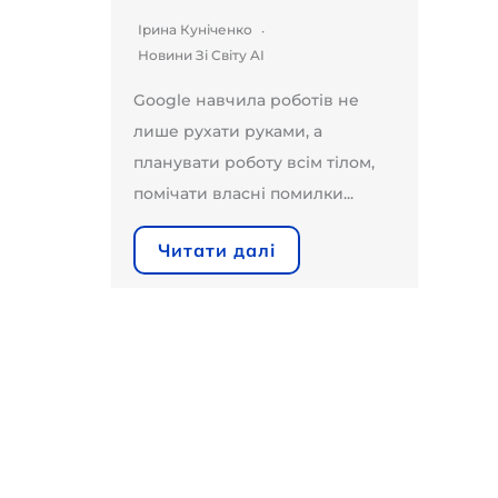
Ірина Куніченко
Новини Зі Світу AI
Google навчила роботів не
лише рухати руками, а
планувати роботу всім тілом,
помічати власні помилки...
Читати далі