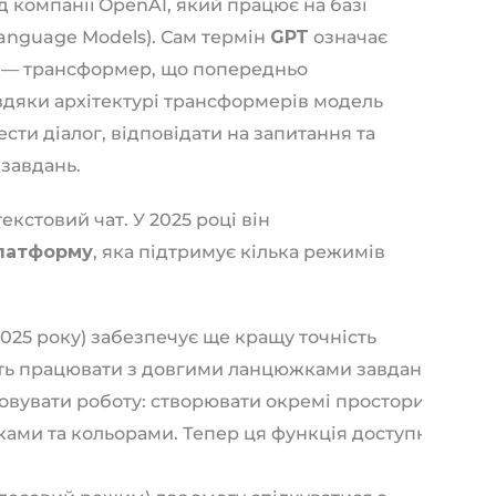
д компанії OpenAI, який працює на базі
anguage Models). Сам термін
GPT
означає
— трансформер, що попередньо
авдяки архітектурі трансформерів модель
сти діалог, відповідати на запитання та
завдань.
екстовий чат. У 2025 році він
платформу
, яка підтримує кілька режимів
025 року) забезпечує ще кращу точність
ість працювати з довгими ланцюжками завдань.
овувати роботу: створювати окремі простори з
ками та кольорами. Тепер ця функція доступна
.