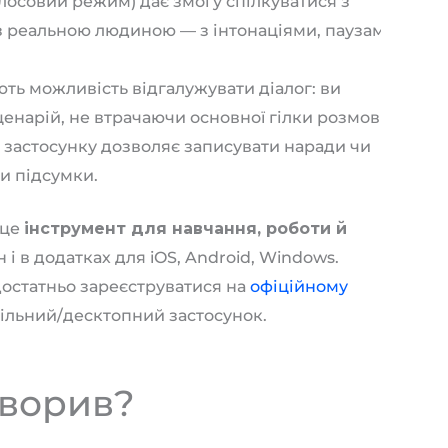
осовий режим) дає змогу спілкуватися з
з реальною людиною — з інтонаціями, паузами
ть можливість відгалужувати діалог: ви
енарій, не втрачаючи основної гілки розмови.
 застосунку дозволяє записувати наради чи
и підсумки.
 це
інструмент для навчання, роботи й
 і в додатках для iOS, Android, Windows.
достатньо зареєструватися на
офіційному
ільний/десктопний застосунок.
творив?