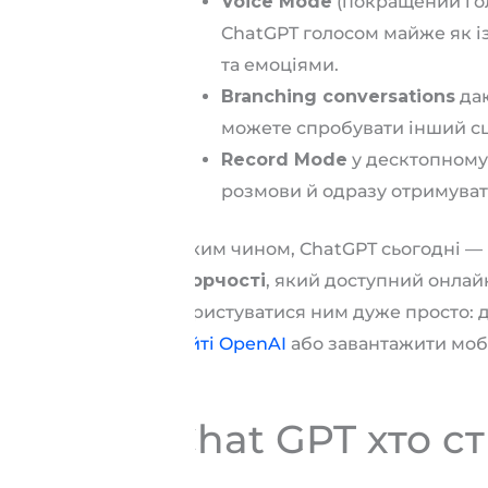
Voice Mode
(покращений гол
ChatGPT голосом майже як і
та емоціями.
Branching conversations
даю
можете спробувати інший сц
Record Mode
у десктопному
розмови й одразу отримуват
Таким чином, ChatGPT сьогодні —
творчості
, який доступний онлайн
Користуватися ним дуже просто: 
сайті OpenAI
або завантажити моб
Chat GPT хто с