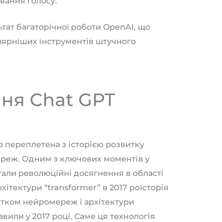
вання голосу.
тат багаторічної роботи OpenAI, що
лярніших інструментів штучного
ння Chat GPT
но переплетена з історією розвитку
ереж. Одним з ключових моментів у
тали революційні досягнення в області
ітектури “transformer” в 2017 роІсторія
итком нейромереж і архітектури
вили у 2017 році. Саме ця технологія