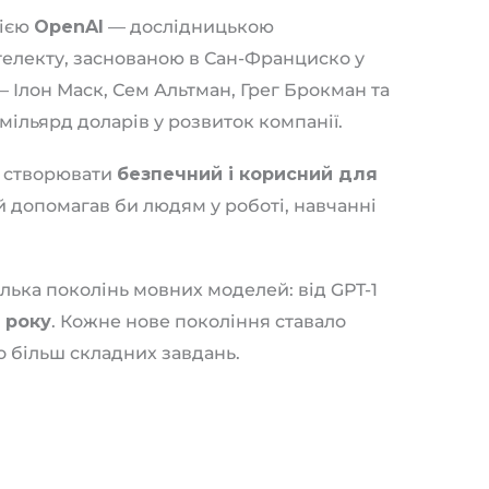
нією
OpenAI
— дослідницькою
телекту, заснованою в Сан-Франциско у
— Ілон Маск, Сем Альтман, Грег Брокман та
 мільярд доларів у розвиток компанії.
— створювати
безпечний і корисний для
й допомагав би людям у роботі, навчанні
лька поколінь мовних моделей: від GPT-1
5 року
. Кожне нове покоління ставало
 більш складних завдань.