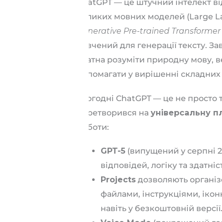
ChatGPT — це штучний інтелект ві
великих мовних моделей (Large L
Generative Pre-trained Transformer
навчений для генерації тексту. З
здатна розуміти природну мову, ве
допомагати у вирішенні складних 
Сьогодні ChatGPT — це не просто т
перетворився на
універсальну 
роботи:
GPT-5
(випущений у серпні 2
відповідей, логіку та здатн
Projects
дозволяють організ
файлами, інструкціями, ікон
навіть у безкоштовній версії