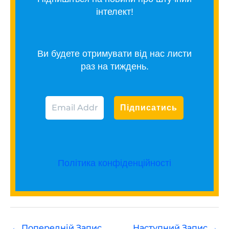
інтелект!
Ви будете отримувати від нас листи
раз на тиждень.
Політика конфіденційності
←
Попередній Запис
Наступний Запис
→