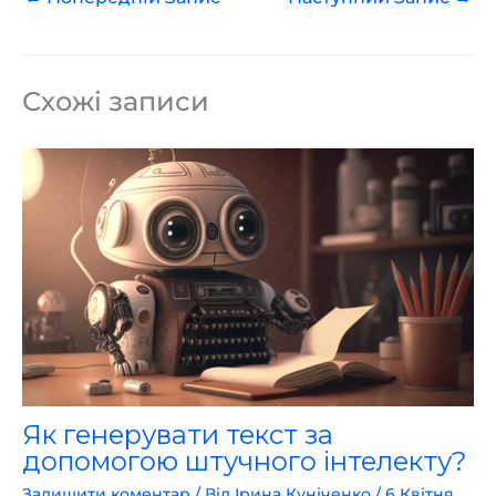
Схожі записи
Як генерувати текст за
допомогою штучного інтелекту?
Залишити коментар
/ Від
Ірина Куніченко
/
6 Квітня,