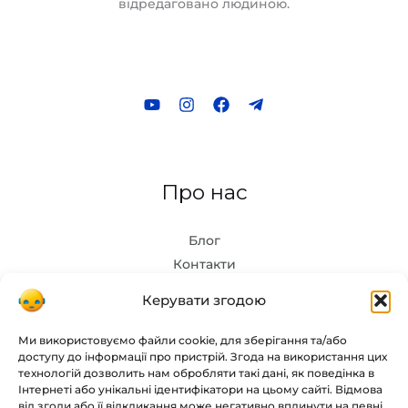
відредаговано людиною.
Про нас
Блог
Контакти
Керувати згодою
Інструменти
Ми використовуємо файли cookie, для зберігання та/або
доступу до інформації про пристрій. Згода на використання цих
Chat GPT
технологій дозволить нам обробляти такі дані, як поведінка в
Інтернеті або унікальні ідентифікатори на цьому сайті. Відмова
Midjourney
від згоди або її відкликання може негативно вплинути на певні