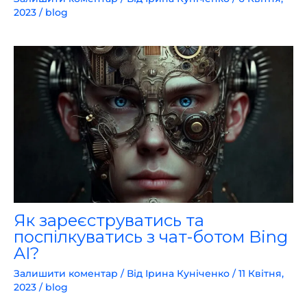
2023
/
blog
Як зареєструватись та
поспілкуватись з чат-ботом Bing
AI?
Залишити коментар
/ Від
Ірина Куніченко
/
11 Квітня,
2023
/
blog