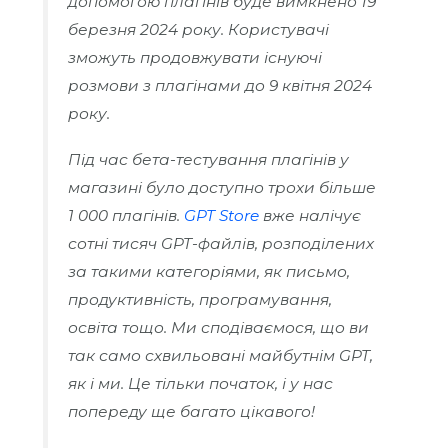
допомогою плагінів буде вимкнено 19
березня 2024 року. Користувачі
зможуть продовжувати існуючі
розмови з плагінами до 9 квітня 2024
року.
Під час бета-тестування плагінів у
магазині було доступно трохи більше
1 000 плагінів.
GPT Store
вже налічує
сотні тисяч GPT-файлів, розподілених
за такими категоріями, як письмо,
продуктивність, програмування,
освіта тощо. Ми сподіваємося, що ви
так само схвильовані майбутнім GPT,
як і ми. Це тільки початок, і у нас
попереду ще багато цікавого!