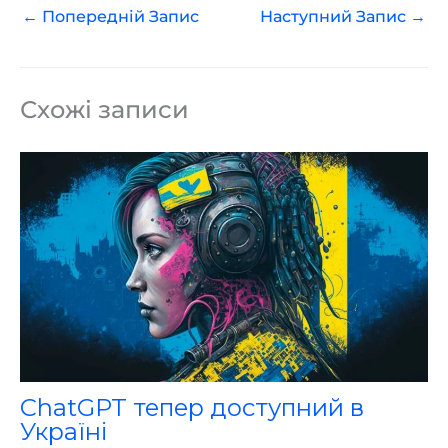
←
Попередній Запис
Наступний Запис
→
Схожі записи
ChatGPT тепер доступний в
Україні