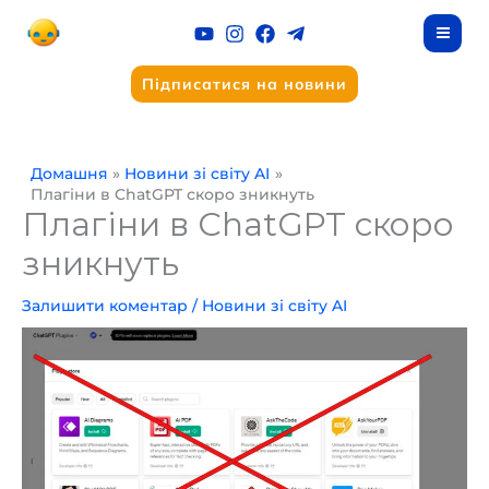
Перейти
до
вмісту
Підписатися на новини
Домашня
Новини зі світу AI
Плагіни в ChatGPT скоро зникнуть
Плагіни в ChatGPT скоро
зникнуть
Залишити коментар
/
Новини зі світу AI