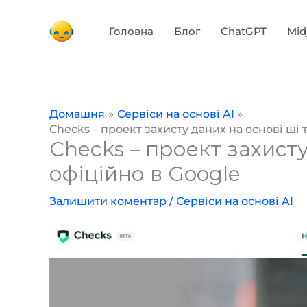
Перейти
до
Головна
Блог
ChatGPT
Mid
вмісту
Домашня
Сервіси на основі AI
Checks – проект захисту даних на основі ші 
Checks – проект захисту
офіційно в Google
Залишити коментар
/
Сервіси на основі AI