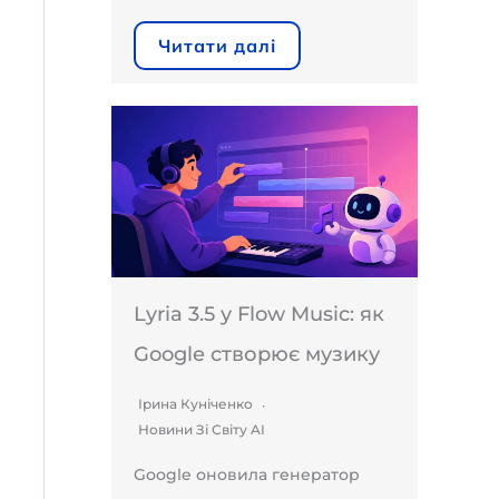
Читати далі
Lyria 3.5 у Flow Music: як
Google створює музику
Ірина Куніченко
Новини Зі Світу AI
Google оновила генератор