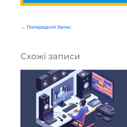
←
Попередній Запис
Схожі записи