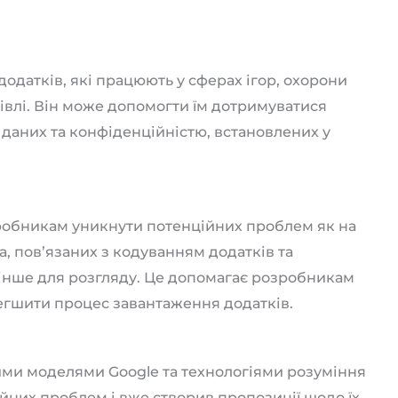
одатків, які працюють у сферах ігор, охорони
ргівлі. Він може допомогти їм дотримуватися
 даних та конфіденційністю, встановлених у
обникам уникнути потенційних проблем як на
ра, пов’язаних з кодуванням додатків та
 інше для розгляду. Це допомагає розробникам
егшити процес завантаження додатків.
ми моделями Google та технологіями розуміння
йних проблем і вже створив пропозиції щодо їх