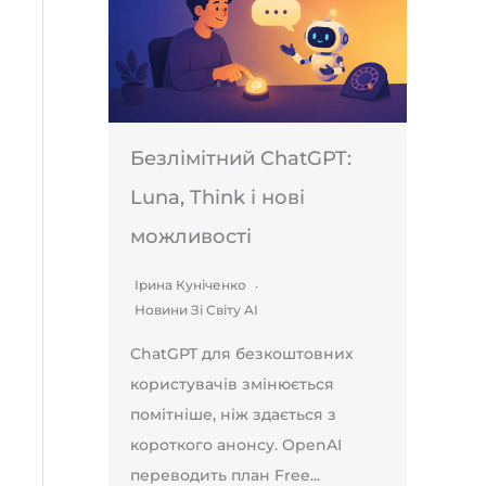
Безлімітний ChatGPT:
Luna, Think і нові
можливості
Ірина Куніченко
Новини Зі Світу AI
ChatGPT для безкоштовних
користувачів змінюється
помітніше, ніж здається з
короткого анонсу. OpenAI
переводить план Free...