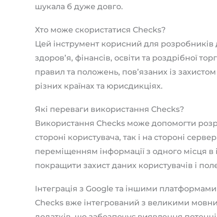
шукала б дуже довго.
Хто може скористатися Checks?
Цей інструмент корисний для розробників д
здоров’я, фінансів, освіти та роздрібної то
правил та положень, пов’язаних із захистом
різних країнах та юрисдикціях.
Які переваги використання Checks?
Використання Checks може допомогти розр
стороні користувача, так і на стороні серве
переміщенням інформації з одного місця в
покращити захист даних користувачів і пол
Інтеграція з Google та іншими платформами
Checks вже інтегрований з великими мовни
додатків, що забезпечує виявлення потенці