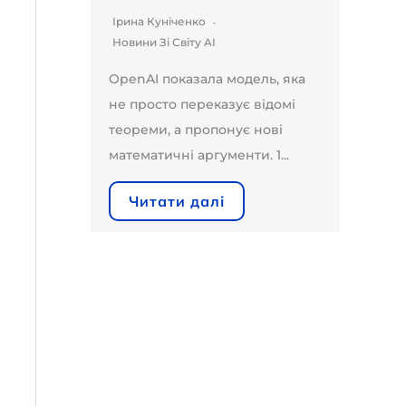
Ірина Куніченко
Новини Зі Світу AI
OpenAI показала модель, яка
не просто переказує відомі
теореми, а пропонує нові
математичні аргументи. 1...
Читати далі