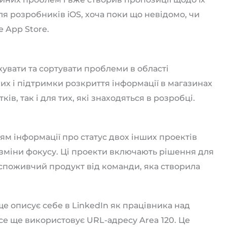
я розробників iOS, хоча поки що невідомо, чи
 App Store.
увати та сортувати проблеми в області
их і підтримки розкриття інформації в магазинах
ів, так і для тих, які знаходяться в розробці.
м інформації про статус двох інших проектів
ля зміни фокусу. Ці проекти включають рішення для
 споживчий продукт від команди, яка створила
ще описує себе в LinkedIn як працівника над
се ще використовує URL-адресу Area 120. Це