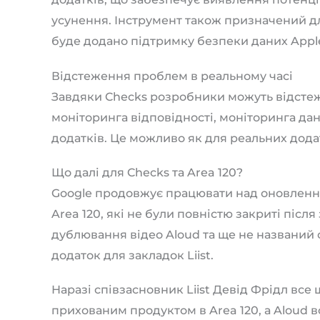
усунення. Інструмент також призначений дл
буде додано підтримку безпеки даних Apple
Відстеження проблем в реальному часі
Завдяки Checks розробники можуть відстеж
моніторинга відповідності, моніторинга дан
додатків. Це можливо як для реальних додатк
Що далі для Checks та Area 120?
Google продовжує працювати над оновлення
Area 120, які не були повністю закриті піс
дублювання відео Aloud та ще не названий
додаток для закладок Liist.
Наразі співзасновник Liist Девід Фрідл все 
прихованим продуктом в Area 120, а Aloud в