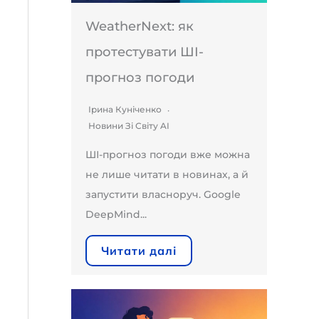
WeatherNext: як
протестувати ШІ-
прогноз погоди
Ірина Куніченко
Новини Зі Світу AI
ШІ-прогноз погоди вже можна
не лише читати в новинах, а й
запустити власноруч. Google
DeepMind...
Читати далі