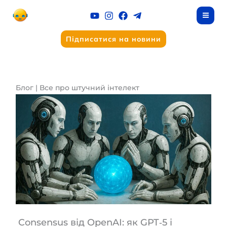
Перейти
до
вмісту
Підписатися на новини
Блог | Все про штучний інтелект
Consensus від OpenAI: як GPT‑5 і