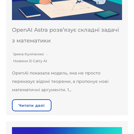
OpenAI Astra розв’язує складні задачі
з математики
Ірина Куніченко
Новини Зі Світу AI
OpenAI показала модель, яка не просто
переказує відомі теореми, а пропонує нові
математичні аргументи. 1...
Читати далі