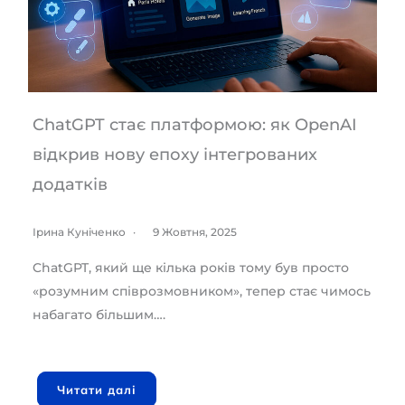
ChatGPT стає платформою: як OpenAI
відкрив нову епоху інтегрованих
додатків
Ірина Куніченко
9 Жовтня, 2025
ChatGPT, який ще кілька років тому був просто
«розумним співрозмовником», тепер стає чимось
набагато більшим….
Читати далі