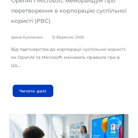
OpenAI і Microsoft: меморандум про
перетворення в корпорацію суспільної
користі (PBC)
Ірина Куніченко
12 Вересня, 2025
Від партнерства до корпорації суспільної користі:
як OpenAI та Microsoft змінюють правила гри в
ШІ,…
Читати далі