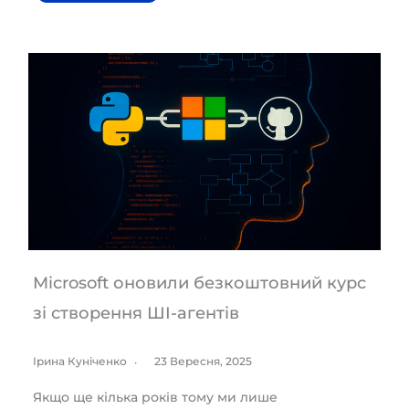
Microsoft оновили безкоштовний курс
зі створення ШІ-агентів
Ірина Куніченко
23 Вересня, 2025
Якщо ще кілька років тому ми лише