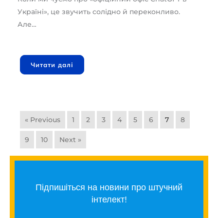
Україні», це звучить солідно й переконливо.
Але…
Читати далі
« Previous
1
2
3
4
5
6
7
8
9
10
Next »
Підпишіться на новини про штучний
інтелект!