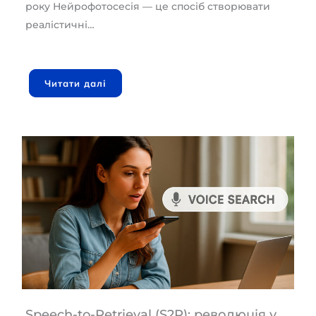
року Нейрофотосесія — це спосіб створювати
реалістичні…
Читати далі
Speech-to-Retrieval (S2R): революція у