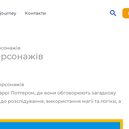
Пош
journey
Контакти
рсонажів
ерсонажів
персонажів
ррі Поттером, де вони обговорюють загадкову
 до розслідування, використання магії та логіки, а