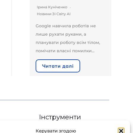
Ірина Куніченко
Новини Зі Світу AI
Google навчила роботів не
лише рухати руками, а
планувати роботу всім тілом,
помічати власні помилки...
Читати далі
Інструменти
Керувати згодою
Chat GPT