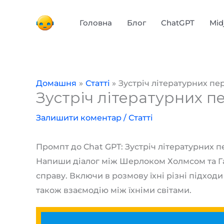
Перейти
до
Головна
Блог
ChatGPT
Mid
вмісту
Домашня
Статті
Зустріч літературних пе
Зустріч літературних п
Залишити коментар
/
Статті
Промпт до Chat GPT: Зустріч літературних 
Напиши діалог між Шерлоком Холмсом та Га
справу. Включи в розмову їхні різні підходи
також взаємодію між їхніми світами.