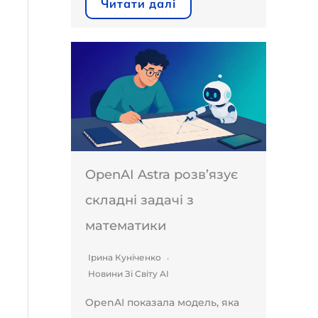
Читати далі
OpenAI Astra розв’язує
складні задачі з
математики
Ірина Куніченко
Новини Зі Світу AI
OpenAI показала модель, яка