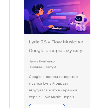
Lyria 3.5 у Flow Music: як
Google створює музику
Ірина Куніченко
Новини Зі Світу AI
Google оновила генератор
музики Lyria й одразу
вбудувала його в окремий
сервіс Flow Music. Версія...