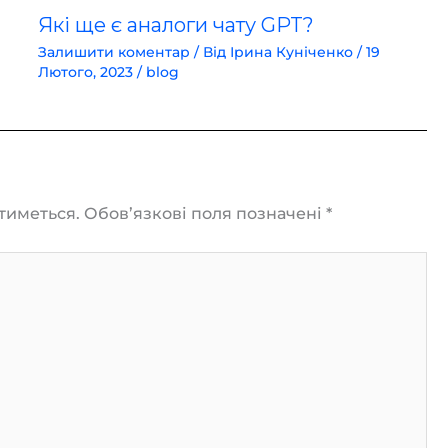
Які ще є аналоги чату GPT?
Залишити коментар
/ Від
Ірина Куніченко
/
19
Лютого, 2023
/
blog
тиметься.
Обов’язкові поля позначені
*