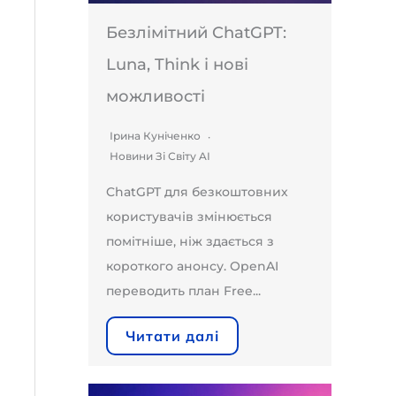
Безлімітний ChatGPT:
Luna, Think і нові
можливості
Ірина Куніченко
Новини Зі Світу AI
ChatGPT для безкоштовних
користувачів змінюється
помітніше, ніж здається з
короткого анонсу. OpenAI
переводить план Free...
Читати далі