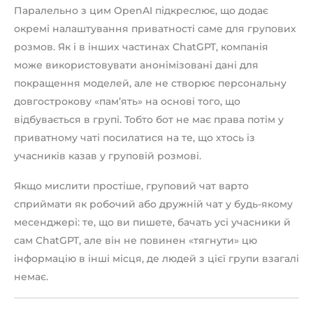
Паралельно з цим OpenAI підкреслює, що додає
окремі налаштування приватності саме для групових
розмов. Як і в інших частинах ChatGPT, компанія
може використовувати анонімізовані дані для
покращення моделей, але не створює персональну
довгострокову «пам’ять» на основі того, що
відбувається в групі. Тобто бот не має права потім у
приватному чаті посилатися на те, що хтось із
учасників казав у груповій розмові.
Якщо мислити простіше, груповий чат варто
сприймати як робочий або дружній чат у будь-якому
месенджері: те, що ви пишете, бачать усі учасники й
сам ChatGPT, але він не повинен «тягнути» цю
інформацію в інші місця, де людей з цієї групи взагалі
немає.