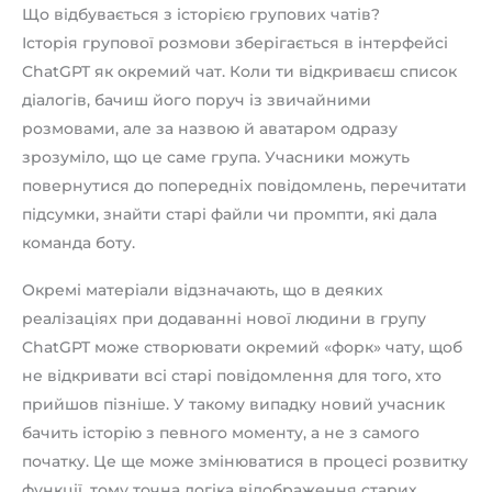
Що відбувається з історією групових чатів?
Історія групової розмови зберігається в інтерфейсі
ChatGPT як окремий чат. Коли ти відкриваєш список
діалогів, бачиш його поруч із звичайними
розмовами, але за назвою й аватаром одразу
зрозуміло, що це саме група. Учасники можуть
повернутися до попередніх повідомлень, перечитати
підсумки, знайти старі файли чи промпти, які дала
команда боту.
Окремі матеріали відзначають, що в деяких
реалізаціях при додаванні нової людини в групу
ChatGPT може створювати окремий «форк» чату, щоб
не відкривати всі старі повідомлення для того, хто
прийшов пізніше. У такому випадку новий учасник
бачить історію з певного моменту, а не з самого
початку. Це ще може змінюватися в процесі розвитку
функції, тому точна логіка відображення старих