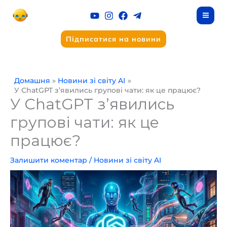
Перейти
до
вмісту
Підписатися на новини
Домашня
Новини зі світу AI
У ChatGPT з’явились групові чати: як це працює?
У ChatGPT з’явились
групові чати: як це
працює?
Залишити коментар
/
Новини зі світу AI