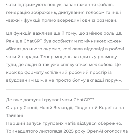
чати підтримують пошук, завантаження файлів,
генерацію зображень, диктування голосом та інші
«важкі» функції прямо всередині однієї розмови.
Ця функція важлива ще й тому, що змінює роль ШІ.
Раніше ChatGPT був особистим помічником: кожен
«бігав» до нього окремо, копіював відповіді в робочі
чати й наради. Тепер модель заходить у розмову
туди, де люди й так уже спілкуються між собою. Це
крок до формату «спільний робочий простір із
вбудованим ШІ», а не просто бот «у вкладці поруч».
Де вже доступні групові чати ChatGPT?
Старт у Японії, Новій Зеландії, Південній Кореї та на
Тайвані
Перший запуск групових чатів відбувся обережно.
Тринадцятого листопада 2025 року OpenAI оголосила