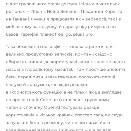
пілот: групові чати стали доступні тільки в чотирьох
регіонах — Японії, Новій Зеландії, Південній Кореї та
на Тайвані. Функція працювала як у вебверсії, так і в
мобільному застосунку, й одразу підтримувала всі
базові тарифні плани: free, go, plus і pro.
Така обмежена географія — типова стратегія для
великих продуктових запусків. Компанії свідомо
обирають ринки, де користувачі активні, але не надто
масові в глобальному масштабі. Там простіше зловити
баги, перевірити навантаження, послухати перші
відгуки й зрозуміти, як люди реально
використовують функцію, а не тільки як це виглядає
на презентації. Саме це й сталося з груповими
чатами: спочатку OpenAI тестувала реакції
користувачів у кількох країнах, спостерігала, як люди
залучають бота в розмову, чи не виглядає його
поведінка нав’язливою, і тільки потім пішла далі.