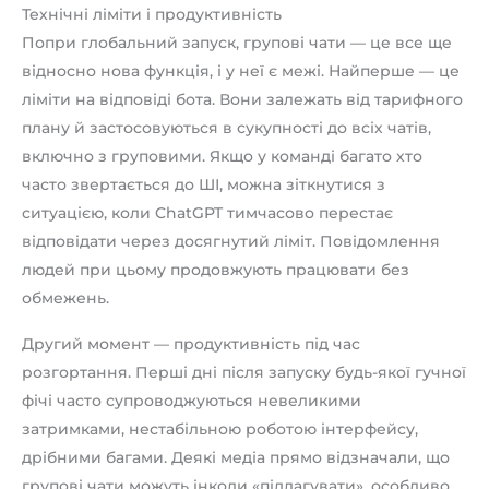
Технічні ліміти і продуктивність
Попри глобальний запуск, групові чати — це все ще
відносно нова функція, і у неї є межі. Найперше — це
ліміти на відповіді бота. Вони залежать від тарифного
плану й застосовуються в сукупності до всіх чатів,
включно з груповими. Якщо у команді багато хто
часто звертається до ШІ, можна зіткнутися з
ситуацією, коли ChatGPT тимчасово перестає
відповідати через досягнутий ліміт. Повідомлення
людей при цьому продовжують працювати без
обмежень.
Другий момент — продуктивність під час
розгортання. Перші дні після запуску будь-якої гучної
фічі часто супроводжуються невеликими
затримками, нестабільною роботою інтерфейсу,
дрібними багами. Деякі медіа прямо відзначали, що
групові чати можуть інколи «підлагувати», особливо