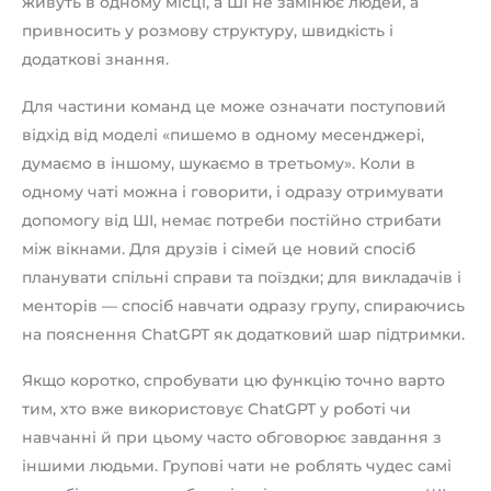
живуть в одному місці, а ШІ не замінює людей, а
привносить у розмову структуру, швидкість і
додаткові знання.
Для частини команд це може означати поступовий
відхід від моделі «пишемо в одному месенджері,
думаємо в іншому, шукаємо в третьому». Коли в
одному чаті можна і говорити, і одразу отримувати
допомогу від ШІ, немає потреби постійно стрибати
між вікнами. Для друзів і сімей це новий спосіб
планувати спільні справи та поїздки; для викладачів і
менторів — спосіб навчати одразу групу, спираючись
на пояснення ChatGPT як додатковий шар підтримки.
Якщо коротко, спробувати цю функцію точно варто
тим, хто вже використовує ChatGPT у роботі чи
навчанні й при цьому часто обговорює завдання з
іншими людьми. Групові чати не роблять чудес самі