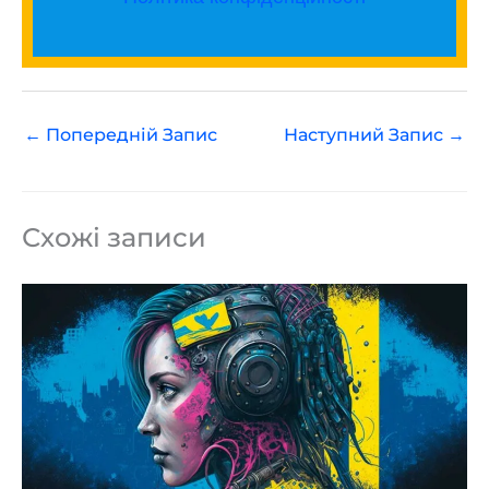
←
Попередній Запис
Наступний Запис
→
Схожі записи