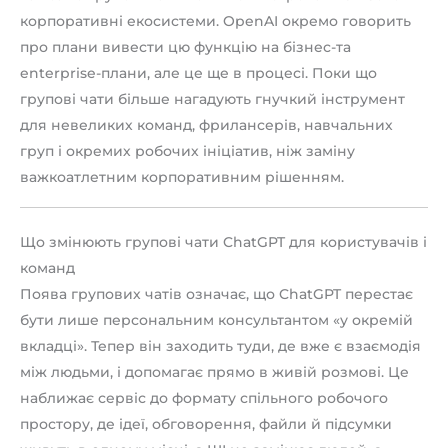
корпоративні екосистеми. OpenAI окремо говорить
про плани вивести цю функцію на бізнес-та
enterprise-плани, але це ще в процесі. Поки що
групові чати більше нагадують гнучкий інструмент
для невеликих команд, фрилансерів, навчальних
груп і окремих робочих ініціатив, ніж заміну
важкоатлетним корпоративним рішенням.
Що змінюють групові чати ChatGPT для користувачів і
команд
Поява групових чатів означає, що ChatGPT перестає
бути лише персональним консультантом «у окремій
вкладці». Тепер він заходить туди, де вже є взаємодія
між людьми, і допомагає прямо в живій розмові. Це
наближає сервіс до формату спільного робочого
простору, де ідеї, обговорення, файли й підсумки