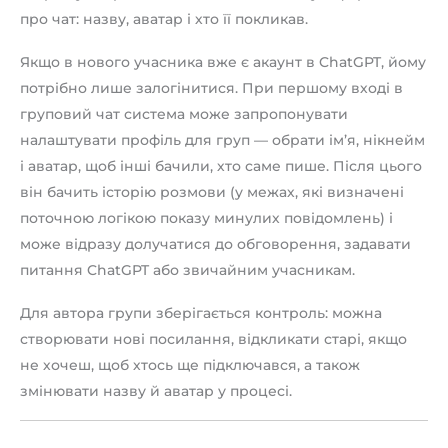
про чат: назву, аватар і хто її покликав.
Якщо в нового учасника вже є акаунт в ChatGPT, йому
потрібно лише залогінитися. При першому вході в
груповий чат система може запропонувати
налаштувати профіль для груп — обрати ім’я, нікнейм
і аватар, щоб інші бачили, хто саме пише. Після цього
він бачить історію розмови (у межах, які визначені
поточною логікою показу минулих повідомлень) і
може відразу долучатися до обговорення, задавати
питання ChatGPT або звичайним учасникам.
Для автора групи зберігається контроль: можна
створювати нові посилання, відкликати старі, якщо
не хочеш, щоб хтось ще підключався, а також
змінювати назву й аватар у процесі.