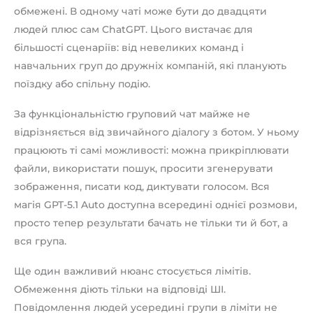
обмежені. В одному чаті може бути до двадцяти
людей плюс сам ChatGPT. Цього вистачає для
більшості сценаріїв: від невеликих команд і
навчальних груп до дружніх компаній, які планують
поїздку або спільну подію.
За функціональністю груповий чат майже не
відрізняється від звичайного діалогу з ботом. У ньому
працюють ті самі можливості: можна прикріплювати
файли, використати пошук, просити згенерувати
зображення, писати код, диктувати голосом. Вся
магія GPT-5.1 Auto доступна всередині однієї розмови,
просто тепер результати бачать не тільки ти й бот, а
вся група.
Ще один важливий нюанс стосується лімітів.
Обмеження діють тільки на відповіді ШІ.
Повідомлення людей усередині групи в ліміти не