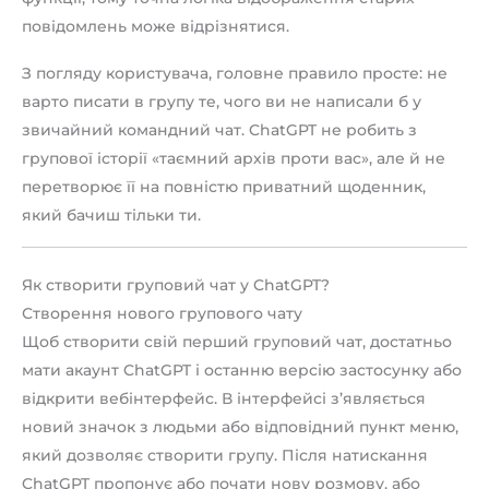
повідомлень може відрізнятися.
З погляду користувача, головне правило просте: не
варто писати в групу те, чого ви не написали б у
звичайний командний чат. ChatGPT не робить з
групової історії «таємний архів проти вас», але й не
перетворює її на повністю приватний щоденник,
який бачиш тільки ти.
Як створити груповий чат у ChatGPT?
Створення нового групового чату
Щоб створити свій перший груповий чат, достатньо
мати акаунт ChatGPT і останню версію застосунку або
відкрити вебінтерфейс. В інтерфейсі з’являється
новий значок з людьми або відповідний пункт меню,
який дозволяє створити групу. Після натискання
ChatGPT пропонує або почати нову розмову, або