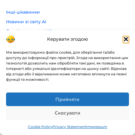
Інші цікавинки
Новини зі світу AI
Сервіси на основі AI
Керувати згодою
Статті
Ми використовуємо файли cookie, для зберігання та/або
доступу до інформації про пристрій. Згода на використання цих
Останні новини
технологій дозволить нам обробляти такі дані, як поведінка в
Інтернеті або унікальні ідентифікатори на цьому сайті. Відмова
від згоди або її відкликання може негативно вплинути на певні
функції та можливості.
Прийняти
Скасувати
Cookie Policy
Privacy Statement
Impressum