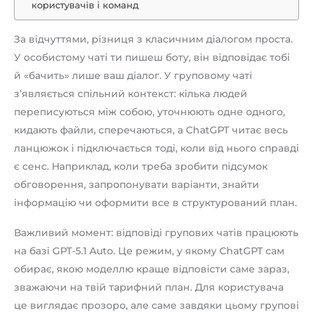
користувачів і команд
За відчуттями, різниця з класичним діалогом проста.
У особистому чаті ти пишеш боту, він відповідає тобі
й «бачить» лише ваш діалог. У груповому чаті
з’являється спільний контекст: кілька людей
переписуються між собою, уточнюють одне одного,
кидають файли, сперечаються, а ChatGPT читає весь
ланцюжок і підключається тоді, коли від нього справді
є сенс. Наприклад, коли треба зробити підсумок
обговорення, запропонувати варіанти, знайти
інформацію чи оформити все в структурований план.
Важливий момент: відповіді групових чатів працюють
на базі GPT-5.1 Auto. Це режим, у якому ChatGPT сам
обирає, якою моделлю краще відповісти саме зараз,
зважаючи на твій тарифний план. Для користувача
це виглядає прозоро, але саме завдяки цьому групові