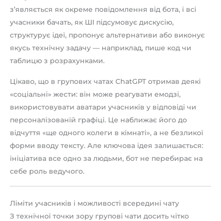
з’являється як окреме повідомлення від бота, і всі
учасники бачать, як ШІ підсумовує дискусію,
структурує ідеї, пропонує альтернативи або виконує
якусь технічну задачу — наприклад, пише код чи
таблицю з розрахунками.
Цікаво, що в групових чатах ChatGPT отримав деякі
«соціальні» жести: він може реагувати емодзі,
використовувати аватари учасників у відповіді чи
персоналізованій графіці. Це наближає його до
відчуття «ще одного колеги в кімнаті», а не безликої
форми вводу тексту. Але ключова ідея залишається:
ініціатива все одно за людьми, бот не перебирає на
себе роль ведучого.
Ліміти учасників і можливості всередині чату
З технічної точки зору групові чати досить чітко