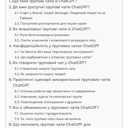
Що таке групові чати в ChatGPT?
Де вже доступні групові чати ChatGPT?
Старт у Японії, Новій Зеландії, Південній Кореї та на
Тайвані
Поступове розгортання для інших країн
Як влаштовані групові чати в ChatGPT?
Роль бота всередині розмови
Ліміти учасників і можливості всередині чату
Конфіденційність у групових чатах ChatGPT
Чи бачить бот ваші персональні листування?
Що відбувається з історією групових чатів?
Як створити груповий чат у ChatGPT?
Створення нового групового чату
Як запросити інших людей
Практичні сценарії використання групових чатів
ChatGPT
Спільна робота над проєктами та завданнями
Навчання, курси та менторські групи
Повсякденне спілкування з друзями
Які є обмеження у групових чатів ChatGPT?
Технічні ліміти і продуктивність
Те, чого групові чати поки не вміють
Що змінюють групові чати ChatGPT для