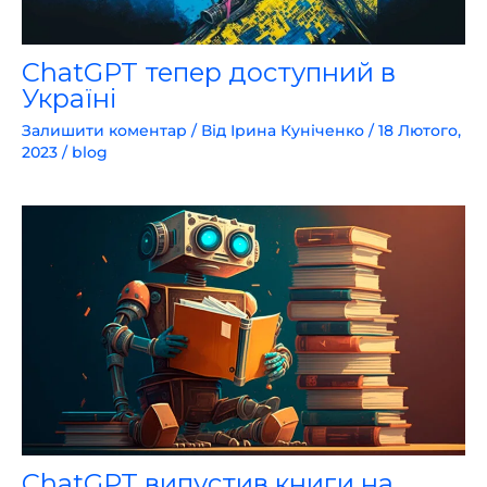
ChatGPT тепер доступний в
Україні
Залишити коментар
/ Від
Ірина Куніченко
/
18 Лютого,
2023
/
blog
ChatGPT випустив книги на