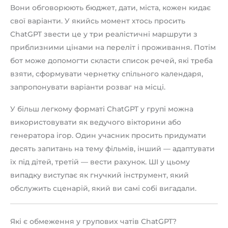
Вони обговорюють бюджет, дати, міста, кожен кидає
свої варіанти. У якийсь момент хтось просить
ChatGPT звести це у три реалістичні маршрути з
приблизними цінами на переліт і проживання. Потім
бот може допомогти скласти список речей, які треба
взяти, сформувати чернетку спільного календаря,
запропонувати варіанти розваг на місці.
У більш легкому форматі ChatGPT у групі можна
використовувати як ведучого вікторини або
генератора ігор. Один учасник просить придумати
десять запитань на тему фільмів, інший — адаптувати
їх під дітей, третій — вести рахунок. ШІ у цьому
випадку виступає як гнучкий інструмент, який
обслужить сценарій, який ви самі собі вигадали.
Які є обмеження у групових чатів ChatGPT?