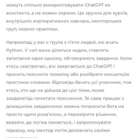
можуть спільно використовувати ChatGPT як
асистента, а не кожен окремо. Це зручно для курсів,
внутрішніх корпоративних навчань, менторських
груп, мовної практики.
Наприклад, у вас є група з п’яти людей, які вчать
Python. У чаті вони діляться кодом, ставлять
запитання одне одному, обговорюють завдання. Коли
хтось «застрягає», він звертається до ChatGPT і
просить пояснити помилку або розібрати концепцію
простими словами. Відповідь бачать усі учасники, тож
хтось, хто ще не дійшов до цієї теми, може
заздалегідь почитати пояснення. Те саме працює з
домашніми завданнями: можна попросити бота не
просто «дати розв’язок», а перевірити рішення,
вказати, де логіка ламається, і запропонувати
підказку, яку ментор потім доповнить своїми