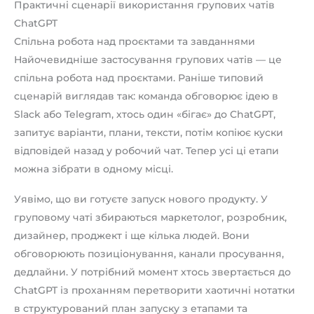
Практичні сценарії використання групових чатів
ChatGPT
Спільна робота над проєктами та завданнями
Найочевидніше застосування групових чатів — це
спільна робота над проєктами. Раніше типовий
сценарій виглядав так: команда обговорює ідею в
Slack або Telegram, хтось один «бігає» до ChatGPT,
запитує варіанти, плани, тексти, потім копіює куски
відповідей назад у робочий чат. Тепер усі ці етапи
можна зібрати в одному місці.
Уявімо, що ви готуєте запуск нового продукту. У
груповому чаті збираються маркетолог, розробник,
дизайнер, проджект і ще кілька людей. Вони
обговорюють позиціонування, канали просування,
дедлайни. У потрібний момент хтось звертається до
ChatGPT із проханням перетворити хаотичні нотатки
в структурований план запуску з етапами та