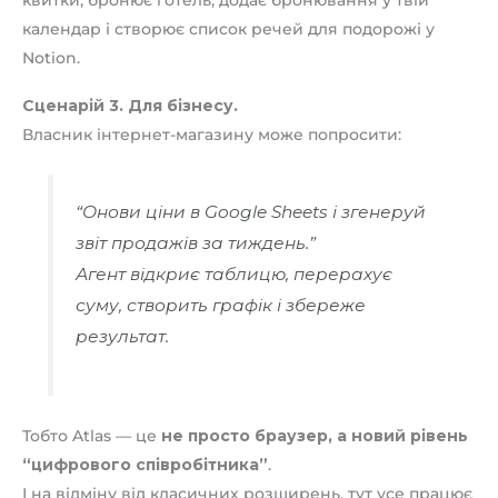
квитки, бронює готель, додає бронювання у твій
календар і створює список речей для подорожі у
Notion.
Сценарій 3. Для бізнесу.
Власник інтернет-магазину може попросити:
“Онови ціни в Google Sheets і згенеруй
звіт продажів за тиждень.”
Агент відкриє таблицю, перерахує
суму, створить графік і збереже
результат.
Тобто Atlas — це
не просто браузер, а новий рівень
“цифрового співробітника”
.
І на відміну від класичних розширень, тут усе працює