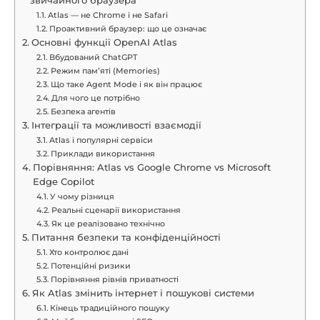
звичайного браузера
Atlas — не Chrome і не Safari
Проактивний браузер: що це означає
Основні функції OpenAI Atlas
Вбудований ChatGPT
Режим пам’яті (Memories)
Що таке Agent Mode і як він працює
Для чого це потрібно
Безпека агентів
Інтеграції та можливості взаємодії
Atlas і популярні сервіси
Приклади використання
Порівняння: Atlas vs Google Chrome vs Microsoft
Edge Copilot
У чому різниця
Реальні сценарії використання
Як це реалізовано технічно
Питання безпеки та конфіденційності
Хто контролює дані
Потенційні ризики
Порівняння рівнів приватності
Як Atlas змінить інтернет і пошукові системи
Кінець традиційного пошуку