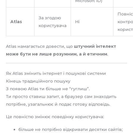
Microsoft ID)
Повніс
За згодою
Atlas
Ні
контр
користувача
корист
Atlas намагається довести, що
штучний інтелект
може бути не лише розумним, а й етичним
.
Як Atlas змінить інтернет і пошукові системи
Кінець традиційного пошуку
З появою Atlas ти більше не “гуглиш”.
Ти просто ставиш запит, а браузер сам знаходить
потрібне, узагальнює й подає готову відповідь.
Це повністю змінює поведінку користувача:
більше не потрібно відкривати десятки сайтів;