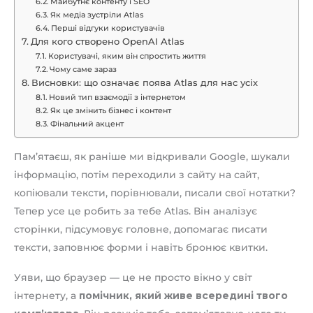
Майбутнє контенту і SEO
Як медіа зустріли Atlas
Перші відгуки користувачів
Для кого створено OpenAI Atlas
Користувачі, яким він спростить життя
Чому саме зараз
Висновки: що означає поява Atlas для нас усіх
Новий тип взаємодії з інтернетом
Як це змінить бізнес і контент
Фінальний акцент
Пам’ятаєш, як раніше ми відкривали Google, шукали
інформацію, потім переходили з сайту на сайт,
копіювали тексти, порівнювали, писали свої нотатки?
Тепер усе це робить за тебе Atlas. Він аналізує
сторінки, підсумовує головне, допомагає писати
тексти, заповнює форми і навіть бронює квитки.
Уяви, що браузер — це не просто вікно у світ
інтернету, а
помічник, який живе всередині твого