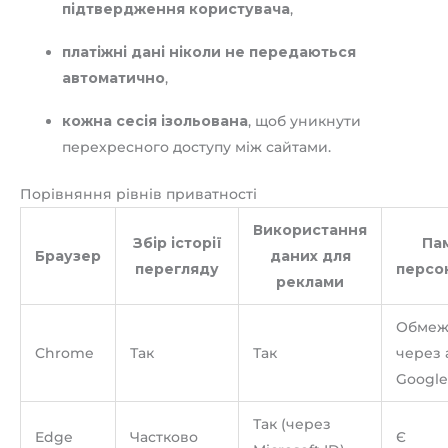
підтвердження користувача
,
платіжні дані ніколи не передаються
автоматично
,
кожна сесія ізольована
, щоб уникнути
перехресного доступу між сайтами.
Порівняння рівнів приватності
Використання
Збір історії
Пам
Браузер
даних для
перегляду
персон
реклами
Обмеж
Chrome
Так
Так
через 
Google
Так (через
Edge
Частково
Є