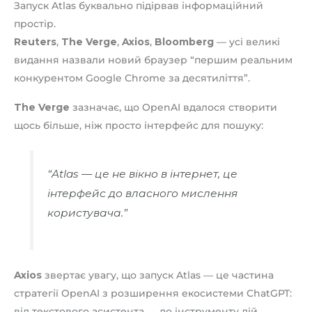
Запуск Atlas буквально підірвав інформаційний
простір.
Reuters
,
The Verge
,
Axios
,
Bloomberg
— усі великі
видання назвали новий браузер “першим реальним
конкурентом Google Chrome за десятиліття”.
The Verge
зазначає, що OpenAI вдалося створити
щось більше, ніж просто інтерфейс для пошуку:
“Atlas — це не вікно в інтернет, це
інтерфейс до власного мислення
користувача.”
Axios
звертає увагу, що запуск Atlas — це частина
стратегії OpenAI з розширення екосистеми ChatGPT:
від текстового асистента → до інструменту дій →