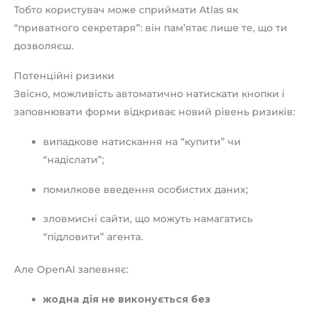
Тобто користувач може сприймати Atlas як
“приватного секретаря”: він пам’ятає лише те, що ти
дозволяєш.
Потенційні ризики
Звісно, можливість автоматично натискати кнопки і
заповнювати форми відкриває новий рівень ризиків:
випадкове натискання на “купити” чи
“надіслати”;
помилкове введення особистих даних;
зловмисні сайти, що можуть намагатись
“підловити” агента.
Але OpenAI запевняє:
жодна дія не виконується без