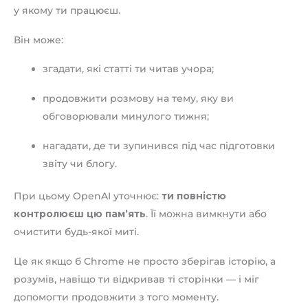
у якому ти працюєш.
Він може:
згадати, які статті ти читав учора;
продовжити розмову на тему, яку ви
обговорювали минулого тижня;
нагадати, де ти зупинився під час підготовки
звіту чи блогу.
При цьому OpenAI уточнює:
ти повністю
контролюєш цю пам’ять
. Її можна вимкнути або
очистити будь-якої миті.
Це як якщо б Chrome не просто зберігав історію, а
розумів, навіщо ти відкривав ті сторінки — і міг
допомогти продовжити з того моменту.