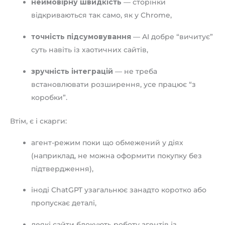
неймовірну швидкість
— сторінки
відкриваються так само, як у Chrome,
точність підсумовування
— AI добре “вичитує”
суть навіть із хаотичних сайтів,
зручність інтеграцій
— не треба
встановлювати розширення, усе працює “з
коробки”.
Втім, є і скарги:
агент-режим поки що обмежений у діях
(наприклад, не можна оформити покупку без
підтвердження),
іноді ChatGPT узагальнює занадто коротко або
пропускає деталі,
деякі сайти блокують роботу агентів із