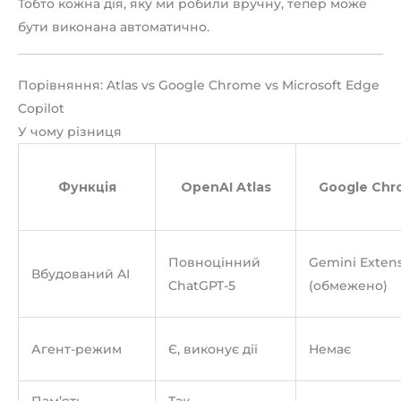
Тобто кожна дія, яку ми робили вручну, тепер може
бути виконана автоматично.
Порівняння: Atlas vs Google Chrome vs Microsoft Edge
Copilot
У чому різниця
Функція
OpenAI Atlas
Google Ch
Повноцінний
Gemini Exten
Вбудований AI
ChatGPT-5
(обмежено)
Агент-режим
Є, виконує дії
Немає
Пам’ять
Так,