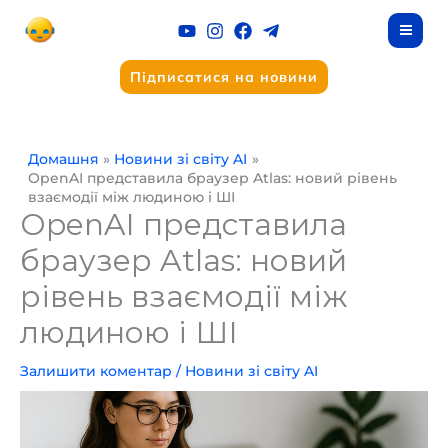
Перейти
до
вмісту
Підписатися на новини
Домашня
Новини зі світу AI
OpenAI представила браузер Atlas: новий рівень
взаємодії між людиною і ШІ
OpenAI представила
браузер Atlas: новий
рівень взаємодії між
людиною і ШІ
Залишити коментар
/
Новини зі світу AI