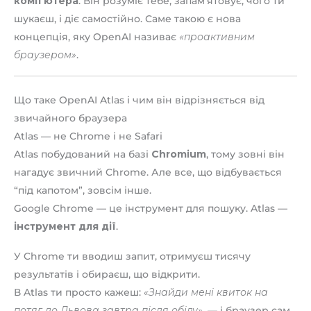
комп’ютера
. Він розуміє тебе, запам’ятовує, чого ти
шукаєш, і діє самостійно. Саме такою є нова
концепція, яку OpenAI називає
«проактивним
браузером»
.
Що таке OpenAI Atlas і чим він відрізняється від
звичайного браузера
Atlas — не Chrome і не Safari
Atlas побудований на базі
Chromium
, тому зовні він
нагадує звичний Chrome. Але все, що відбувається
“під капотом”, зовсім інше.
Google Chrome — це інструмент для пошуку. Atlas —
інструмент для дії
.
У Chrome ти вводиш запит, отримуєш тисячу
результатів і обираєш, що відкрити.
В Atlas ти просто кажеш:
«Знайди мені квиток на
потяг до Львова завтра після обіду»
, — і браузер сам