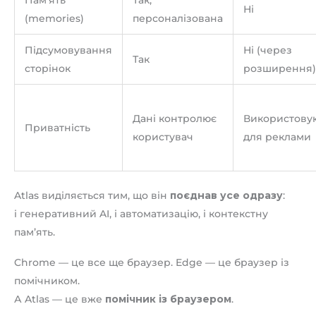
Ні
(memories)
персоналізована
Підсумовування
Ні (через
Так
сторінок
розширення)
Дані контролює
Використову
Приватність
користувач
для реклами
Atlas виділяється тим, що він
поєднав усе одразу
:
і генеративний AI, і автоматизацію, і контекстну
пам’ять.
Chrome — це все ще браузер. Edge — це браузер із
помічником.
А Atlas — це вже
помічник із браузером
.