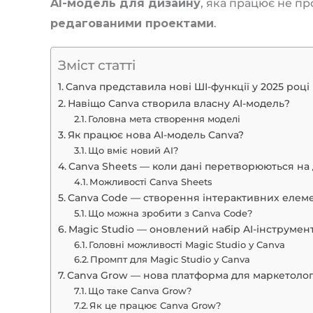
AI-модель для дизайну
, яка працює не пр
редагованими проектами
.
Зміст статті
Canva представила нові ШІ-функції у 2025 році
Навіщо Canva створила власну AI-модель?
Головна мета створення моделі
Як працює нова AI-модель Canva?
Що вміє новий AI?
Canva Sheets — коли дані перетворюються на
Можливості Canva Sheets
Canva Code — створення інтерактивних елем
Що можна зробити з Canva Code?
Magic Studio — оновлений набір AI-інструмент
Головні можливості Magic Studio у Canva
Промпт для Magic Studio у Canva
Canva Grow — нова платформа для маркетолог
Що таке Canva Grow?
Як це працює Canva Grow?