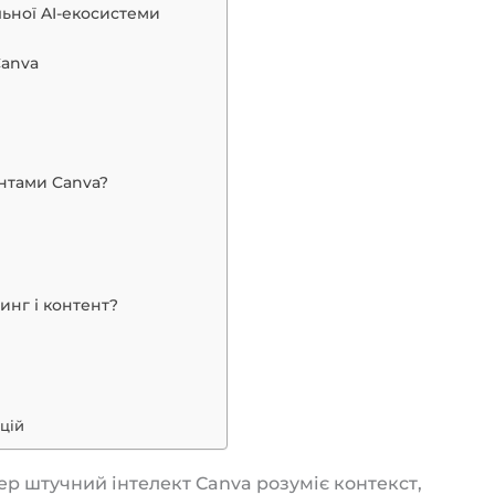
льної AI-екосистеми
?
Canva
нтами Canva?
инг і контент?
цій
р штучний інтелект Canva розуміє контекст,