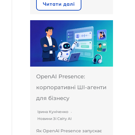
Читати далі
OpenAI Presence:
корпоративні ШІ-агенти
для бізнесу
Ірина Куніченко
Новини Зі Світу AI
Як OpenAI Presence запускає