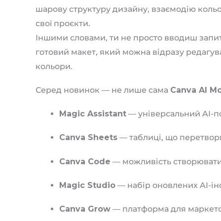
шарову структуру дизайну, взаємодію кольор
свої проєкти.
Іншими словами, ти не просто вводиш запи
готовий макет, який можна відразу редагув
кольори.
Серед новинок — не лише сама
Canva AI M
Magic Assistant
— універсальний AI-по
Canva Sheets
— таблиці, що перетворю
Canva Code
— можливість створювати
Magic Studio
— набір оновлених AI-інс
Canva Grow
— платформа для маркетол