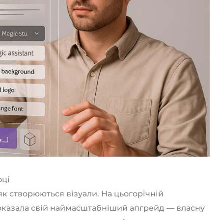
оці
як створюються візуали. На цьогорічній
казала свій наймасштабніший апгрейд — власну