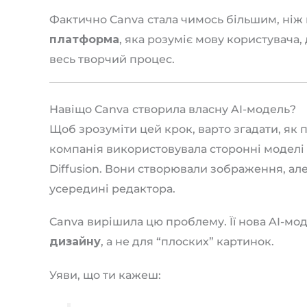
Фактично Canva стала чимось більшим, ніж
платформа
, яка розуміє мову користувача
весь творчий процес.
Навіщо Canva створила власну AI-модель?
Щоб зрозуміти цей крок, варто згадати, як 
компанія використовувала сторонні моделі 
Diffusion. Вони створювали зображення, ал
усередині редактора.
Canva вирішила цю проблему. Її нова AI-мо
дизайну
, а не для “плоских” картинок.
Уяви, що ти кажеш: