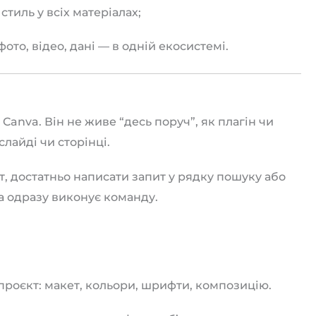
тиль у всіх матеріалах;
фото, відео, дані — в одній екосистемі.
 Canva. Він не живе “десь поруч”, як плагін чи
лайді чи сторінці.
т, достатньо написати запит у рядку пошуку або
а одразу виконує команду.
роєкт: макет, кольори, шрифти, композицію.