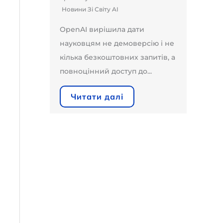
Новини Зі Світу AI
OpenAI вирішила дати
науковцям не демоверсію і не
кілька безкоштовних запитів, а
повноцінний доступ до...
Читати далі