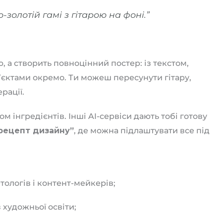
золотій гамі з гітарою на фоні.”
, а створить повноцінний постер: із текстом,
’єктами окремо. Ти можеш пересунути гітару,
рації.
 інгредієнтів. Інші AI-сервіси дають тобі готову
рецепт дизайну”
, де можна підлаштувати все під
ологів і контент-мейкерів;
художньої освіти;