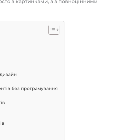
осто з картинками, а з повноцінними
 дизайн
ентів без програмування
ів
ів