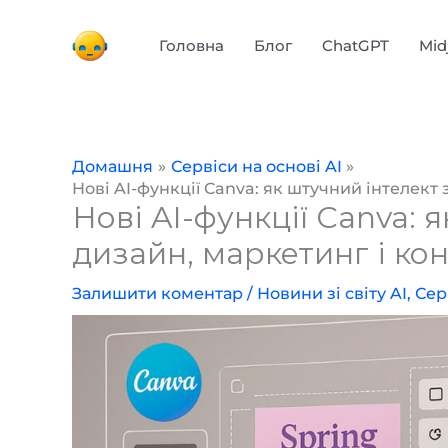
Перейти
до
Головна
Блог
ChatGPT
Mid
вмісту
Домашня
Сервіси на основі AI
Нові AI-функції Canva: як штучний інтелект
Нові AI-функції Canva: 
дизайн, маркетинг і ко
Залишити коментар
/
Новини зі світу AI
,
Сер