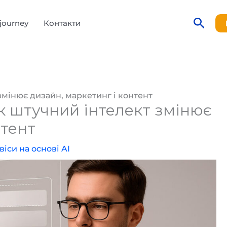
Пош
journey
Контакти
 змінює дизайн, маркетинг і контент
як штучний інтелект змінює
нтент
віси на основі AI