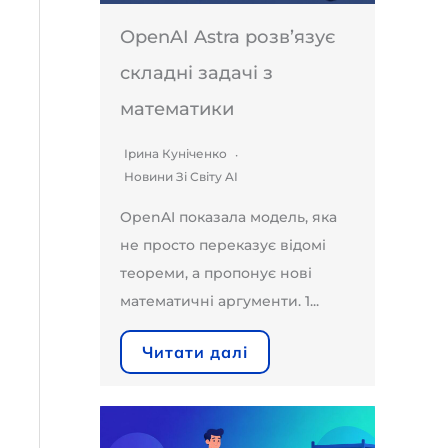
OpenAI Astra розв’язує
складні задачі з
математики
Ірина Куніченко
Новини Зі Світу AI
OpenAI показала модель, яка
не просто переказує відомі
теореми, а пропонує нові
математичні аргументи. 1...
Читати далі