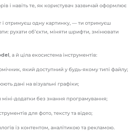
ів і навіть те, як користувач зазвичай оформлює
т і отримуєш одну картинку, — ти отримуєш
ати: рухати об’єкти, міняти шрифти, змінювати
odel
, а й ціла екосистема інструментів:
мічник, який доступний у будь-якому типі файлу;
ють дані на візуальні графіки;
 міні-додатки без знання програмування;
трументів для фото, тексту та відео;
огів із контентом, аналітикою та рекламою.