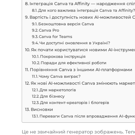
Інтеграція Canva та Affinity — народження спі
Для кого важлива інтеграція Canva та Affinity
Вартість і доступність нових AI-можливостей 
Безкоштовна версія Canva
Canva Pro
Canva for Teams
Чи доступні оновлення в Україні?
Як почати користуватися новими AI-інструме
Покрокова інструкція
Поради для ефективної роботи
Порівняння Canva з іншими AI-платформами
Чому Canva виграє?
Як нові AI-можливості Canva змінюють маркет
Для маркетологів
Для бізнесу
Для контент-креаторів і блогерів
Висновки
Переваги Canva після впровадження AI-функ
Це не звичайний генератор зображень. Тепе