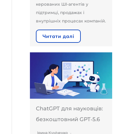
керованих ШІ-агентів у
підтримці, продажах і
внутрішніх процесах компаній.
Читати далі
ChatGPT для науковців:
безкоштовний GPT‑5.6
Ірина Куніченко