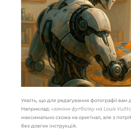
Уявіть, що для редагування фотографії вам д
Наприклад:
«заміни футболку на Louis Vuitt
максимально схожа на оригінал, але з потр
без довгих інструкцій.