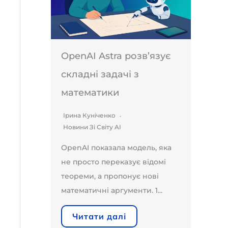
OpenAI Astra розв’язує
складні задачі з
математики
Ірина Куніченко
Новини Зі Світу AI
OpenAI показала модель, яка
не просто переказує відомі
теореми, а пропонує нові
математичні аргументи. 1...
Читати далі