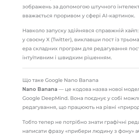
зображень за допомогою штучного інтелекту
вважається проривом у сфері AI-картинок.
Навколо запуску здійнявся справжній хайп: 
у своєму X (Twitter), виклавши пост із трьом
ера складних програм для редагування пос
інтуїтивним і швидким рішенням.
Що таке Google Nano Banana
Nano Banana
— це кодова назва нової моде
Google DeepMind. Вона поєднує у собі можли
редагування, що працюють на рівні «природ
Тобто тепер не потрібно знати графічні ред
написати фразу «прибери людину з фону» аб