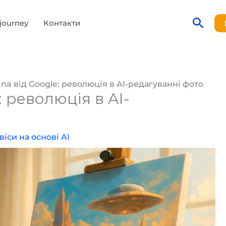
Пош
journey
Контакти
na від Google: революція в AI-редагуванні фото
 революція в AI-
віси на основі AI