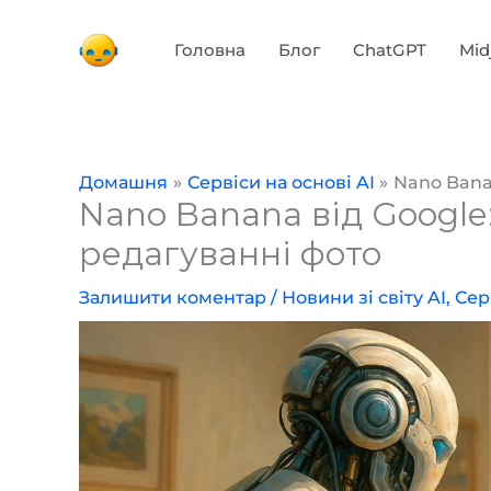
Перейти
до
Головна
Блог
ChatGPT
Mid
вмісту
Домашня
Сервіси на основі AI
Nano Bana
Nano Banana від Google:
редагуванні фото
Залишити коментар
/
Новини зі світу AI
,
Сер