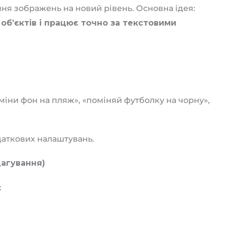
ня зображень на новий рівень. Основна ідея:
 об’єктів і працює точно за текстовими
міни фон на пляж», «поміняй футболку на чорну»,
даткових налаштувань.
дагування)
: