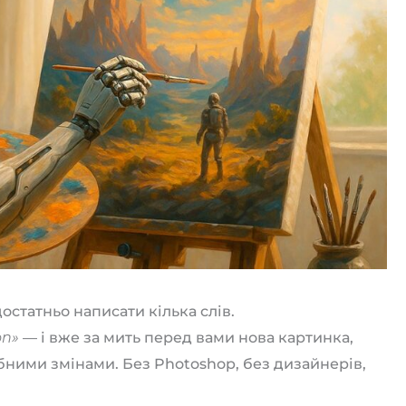
остатньо написати кілька слів.
on»
— і вже за мить перед вами нова картинка,
ібними змінами. Без Photoshop, без дизайнерів,