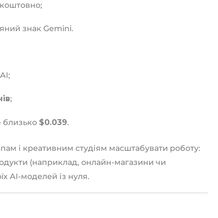
зкоштовно;
яний знак Gemini.
AI;
нів
;
— близько
$0.039
.
пам і креативним студіям масштабувати роботу:
родукти (наприклад, онлайн-магазини чи
х AI-моделей із нуля.