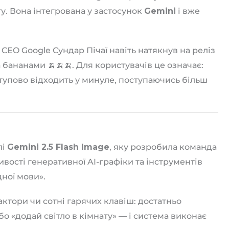
. Вона інтегрована у застосунок
Gemini
і вже
CEO Google Сундар Пічаї навіть натякнув на реліз
а бананами 🍌🍌🍌. Для користувачів це означає:
тупово відходить у минуле, поступаючись більш
лі
Gemini 2.5 Flash Image
, яку розробила команда
вості генеративної AI-графіки та інструментів
ної мови».
актори чи сотні гарячих клавіш: достатньо
о «додай світло в кімнату» — і система виконає