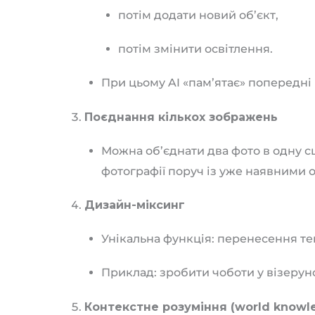
потім додати новий об’єкт,
потім змінити освітлення.
При цьому AI «пам’ятає» попередні к
Поєднання кількох зображень
Можна об’єднати два фото в одну с
фотографії поруч із уже наявними о
Дизайн-міксинг
Унікальна функція: перенесення тек
Приклад: зробити чоботи у візеруно
Контекстне розуміння (world knowl