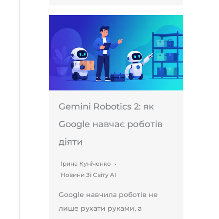
Gemini Robotics 2: як
Google навчає роботів
діяти
Ірина Куніченко
Новини Зі Світу AI
Google навчила роботів не
лише рухати руками, а