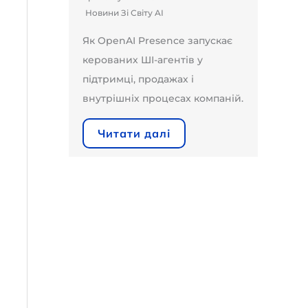
Новини Зі Світу AI
Як OpenAI Presence запускає
керованих ШІ-агентів у
підтримці, продажах і
внутрішніх процесах компаній.
Читати далі