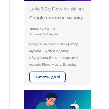
Lyria 3.5 у Flow Music: як
Google створює музику
Ірина Куніченко
Новини Зі Світу AI
Google оновила генератор
музики Lyria й одразу
вбудувала його в окремий
сервіс Flow Music. Версія...
Читати далі