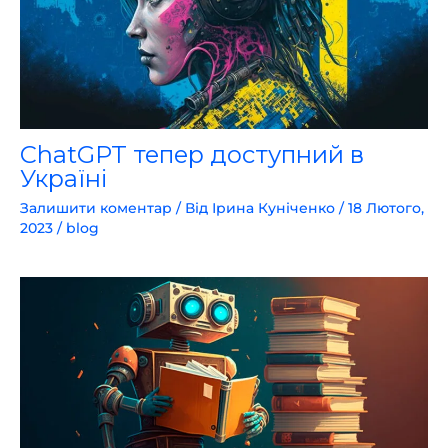
ChatGPT тепер доступний в
Україні
Залишити коментар
/ Від
Ірина Куніченко
/
18 Лютого,
2023
/
blog