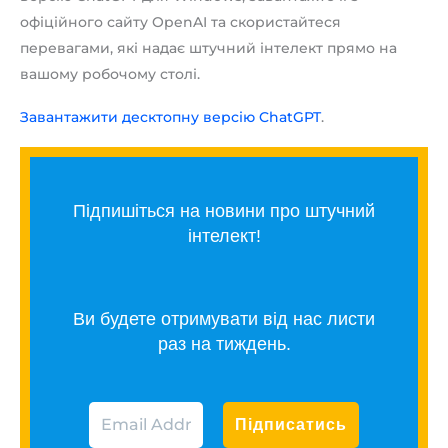
офіційного сайту OpenAI та скористайтеся
перевагами, які надає штучний інтелект прямо на
вашому робочому столі.
Завантажити десктопну версію ChatGPT
.
Підпишіться на новини про штучний
інтелект!
Ви будете отримувати від нас листи
раз на тиждень.