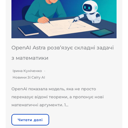
OpenAI Astra розв’язує складні задачі
з математики
Ірина Куніченко
Новини Зі Світу AI
OpenAI показала модель, яка не просто
переказує відомі теореми, а пропонує нові
математичні аргументи. 1...
Читати далі