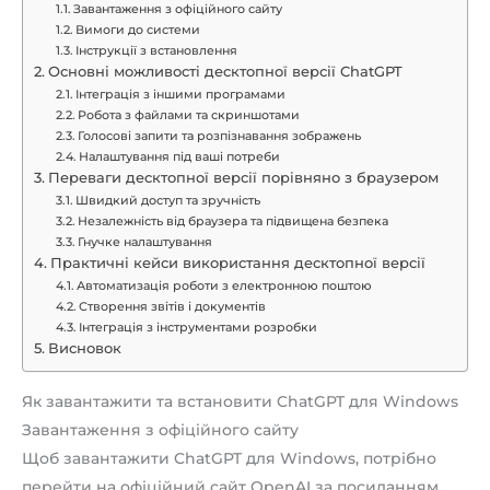
Завантаження з офіційного сайту
Вимоги до системи
Інструкції з встановлення
Основні можливості десктопної версії ChatGPT
Інтеграція з іншими програмами
Робота з файлами та скриншотами
Голосові запити та розпізнавання зображень
Налаштування під ваші потреби
Переваги десктопної версії порівняно з браузером
Швидкий доступ та зручність
Незалежність від браузера та підвищена безпека
Гнучке налаштування
Практичні кейси використання десктопної версії
Автоматизація роботи з електронною поштою
Створення звітів і документів
Інтеграція з інструментами розробки
Висновок
Як завантажити та встановити ChatGPT для Windows
Завантаження з офіційного сайту
Щоб завантажити ChatGPT для Windows, потрібно
перейти на офіційний сайт OpenAI за посиланням