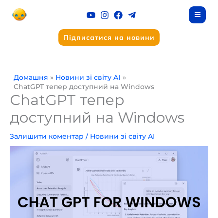
Перейти
до
вмісту
Підписатися на новини
Домашня
Новини зі світу AI
ChatGPT тепер доступний на Windows
ChatGPT тепер
доступний на Windows
Залишити коментар
/
Новини зі світу AI